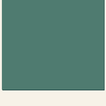
Tagged
"negocios
locales"